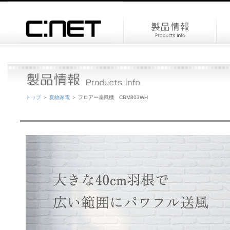
トップ
＞
夏物家電
＞ フロアー扇風機 CBM803WH