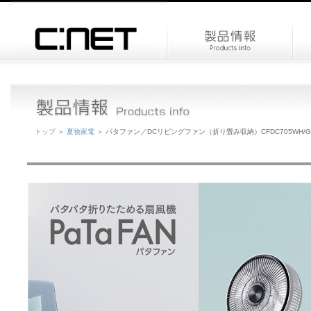
トップ
＞
夏物家電
＞ パタファン／DCリビングファン（折り畳み収納）CFDC705WH/G