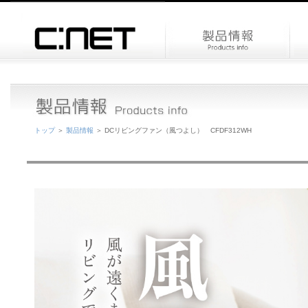
トップ
＞
製品情報
＞ DCリビングファン（風つよし） CFDF312WH