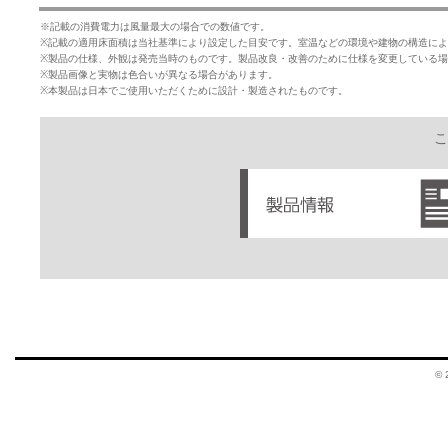
※記載の消費電力は風量最大の場合での数値です。
※記載の適用床面積は当社基準により設定した目安です。室温などの環境や建物の構造に
※製品の仕様、外観は発売当時のものです。製品改良・改善のために仕様を変更している
※製品画像と実物は色合いが異なる場合があります。
※本製品は日本でご使用いただくために設計・製造されたものです。
こ
© 