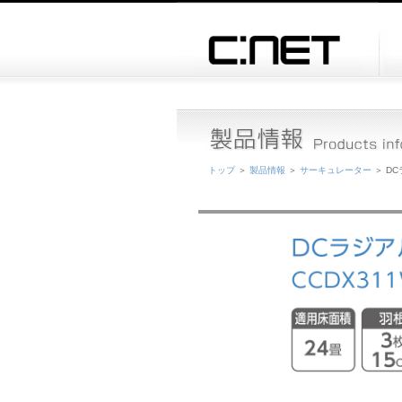
トップ
＞
製品情報
＞
サーキュレーター
＞ D